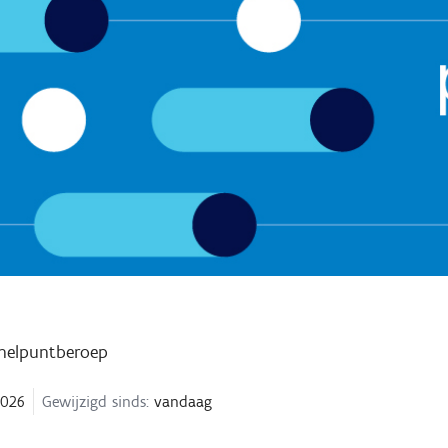
nelpuntberoep
2026
Gewijzigd sinds:
vandaag