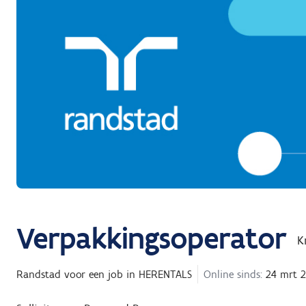
Verpakkingsoperator
K
Randstad
voor een job in
HERENTALS
Online sinds:
24 mrt 