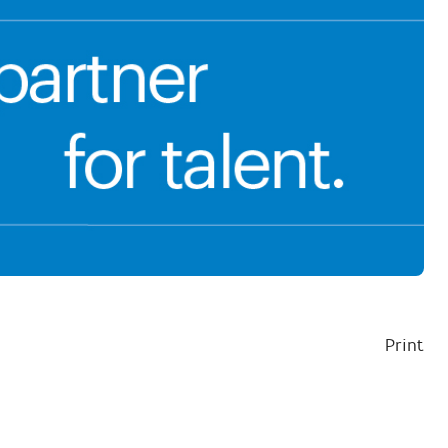
Print