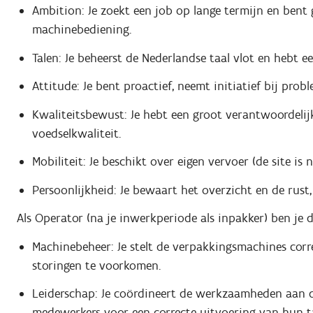
Ambition: Je zoekt een job op lange termijn en ben
machinebediening.
Talen: Je beheerst de Nederlandse taal vlot en hebt ee
Attitude: Je bent proactief, neemt initiatief bij pro
Kwaliteitsbewust: Je hebt een groot verantwoordelijk
voedselkwaliteit.
Mobiliteit: Je beschikt over eigen vervoer (de site is
Persoonlijkheid: Je bewaart het overzicht en de rus
Als Operator (na je inwerkperiode als inpakker) ben je de
Machinebeheer: Je stelt de verpakkingsmachines corre
storingen te voorkomen.
Leiderschap: Je coördineert de werkzaamheden aan de 
medewerkers voor een correcte uitvoering van hun t