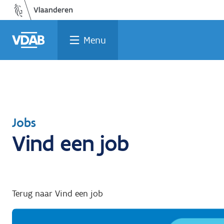
Welke
Terug
Vind
Vind
Ga
naar
naar
een
een
job
opleiding
home
past
job
de
Menu
inhoud
bij
mij?
Terug
Jobs
Vind een job
naar
Terug naar Vind een job