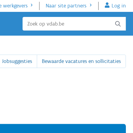
e werkgevers
Naar site partners
Log in
Sluiten
Jobsuggesties
Bewaarde vacatures en sollicitaties