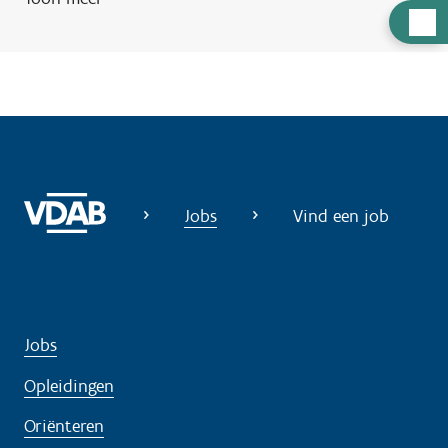
H
u
l
p
n
o
d
i
Jobs
Vind een job
g
?
Jobs
Opleidingen
Oriënteren