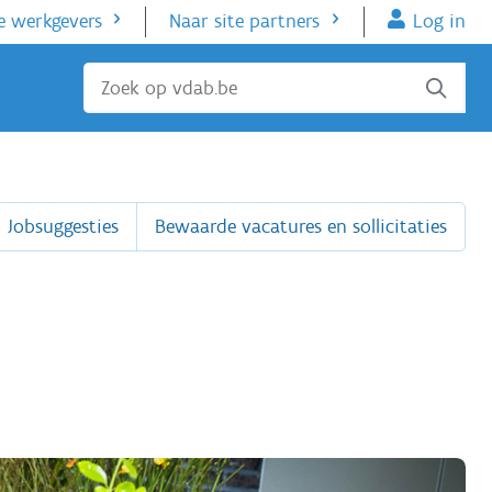
e werkgevers
Naar site partners
Log in
Sluiten
Jobsuggesties
Bewaarde vacatures en sollicitaties