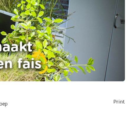
Print
oep