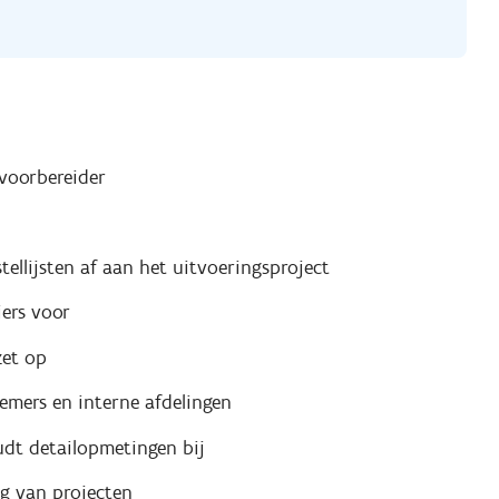
voorbereider
tellijsten af aan het uitvoeringsproject
iers voor
zet op
mers en interne afdelingen
udt detailopmetingen bij
ng van projecten