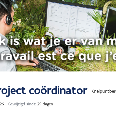
oject coördinator
Knelpuntber
26
Gewijzigd sinds:
29 dagen