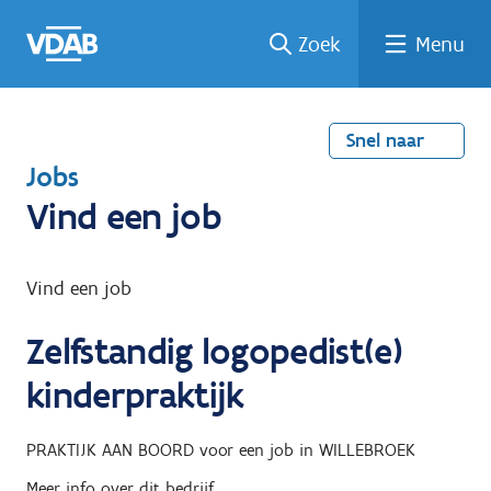
Welke
Terug
Vind
Vind
Ga
Zoek
Menu
naar
naar
een
een
job
home
oplei
past
job
de
inhou
ding
bij
mij?
d
Snel naar
T
Jobs
e
Vind een job
r
u
Vind een job
g
Zelfstandig logopedist(e)
n
a
kinderpraktijk
a
r
PRAKTIJK AAN BOORD
voor een job in
WILLEBROEK
Meer info over dit bedrijf