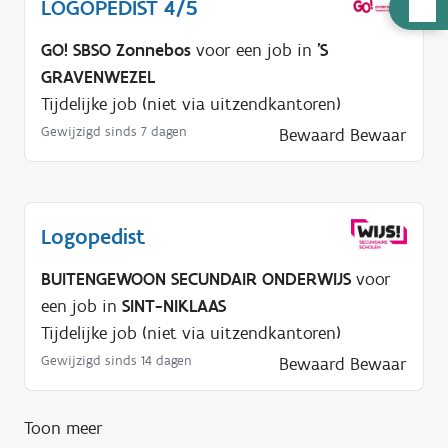
LOGOPEDIST 4/5
H
u
GO! SBSO Zonnebos
voor een job in
'S
l
GRAVENWEZEL
p
Tijdelijke job (niet via uitzendkantoren)
n
Gewijzigd sinds 7 dagen
Bewaard
Bewaar
o
d
i
g
Logopedist
?
BUITENGEWOON SECUNDAIR ONDERWIJS
voor
een job in
SINT-NIKLAAS
Tijdelijke job (niet via uitzendkantoren)
Gewijzigd sinds 14 dagen
Bewaard
Bewaar
Toon meer