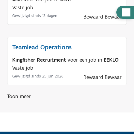
Vaste job
H
Gewijzigd sinds 13 dagen
Bewaard
Bewaar
u
l
p
n
Teamlead Operations
o
Kingfisher Recruitment
voor een job in
EEKLO
d
Vaste job
i
g
Gewijzigd sinds 25 jun 2026
Bewaard
Bewaar
?
Toon meer