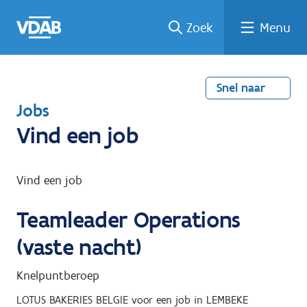
Welke
Terug
Vind
Vind
Ga
Zoek
Menu
naar
naar
een
een
job
home
oplei
past
job
de
inhou
ding
bij
mij?
d
Snel naar
T
Jobs
e
Vind een job
r
u
Vind een job
g
Teamleader Operations
n
a
(vaste nacht)
a
Knelpuntberoep
r
LOTUS BAKERIES BELGIE
voor een job in
LEMBEKE