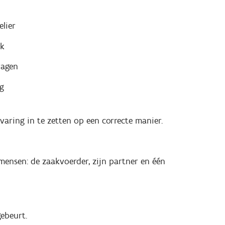
elier
rk
ragen
g
varing in te zetten op een correcte manier.
mensen: de zaakvoerder, zijn partner en één
ebeurt.