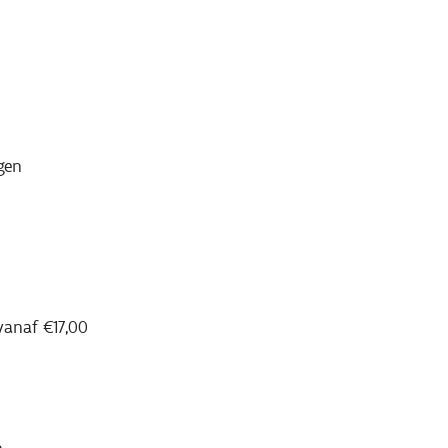
gen
vanaf €17,00