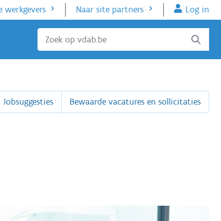
e werkgevers
Naar site partners
Log in
Sluiten
Jobsuggesties
Bewaarde vacatures en sollicitaties