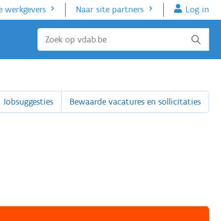
e werkgevers
Naar site partners
Log in
Sluiten
Jobsuggesties
Bewaarde vacatures en sollicitaties