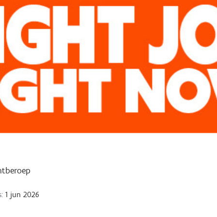
ntberoep
:
1 jun 2026