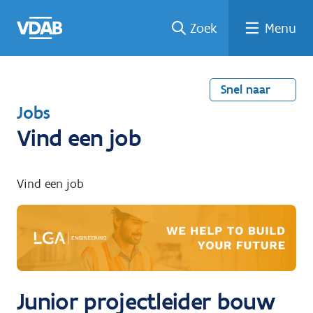
Welke
Terug
Vind
Vind
Ga
Zoek
Menu
naar
naar
een
een
job
home
oplei
past
job
de
inhou
ding
bij
mij?
d
Snel naar
T
Jobs
e
Vind een job
r
u
Vind een job
g
n
a
a
r
Junior projectleider bouw