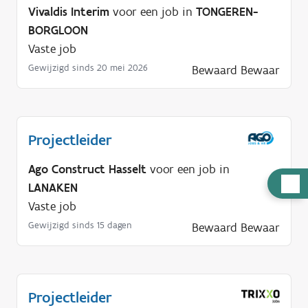
Vivaldis Interim
voor een job in
TONGEREN-
BORGLOON
Vaste job
Gewijzigd sinds 20 mei 2026
Bewaard
Bewaar
Projectleider
Ago Construct Hasselt
voor een job in
H
LANAKEN
u
Vaste job
l
Gewijzigd sinds 15 dagen
Bewaard
Bewaar
p
n
o
d
Projectleider