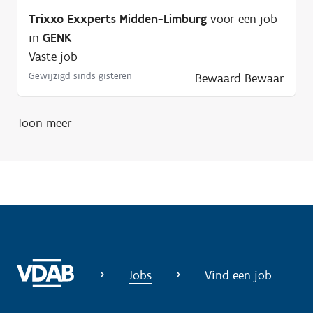
i
Trixxo Exxperts Midden-Limburg
voor een job
g
in
GENK
?
Vaste job
Gewijzigd sinds gisteren
Bewaard
Bewaar
Toon meer
Jobs
Vind een job