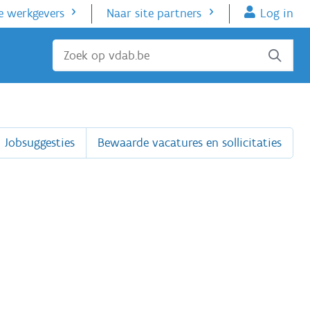
e werkgevers
Naar site partners
Log in
Sluiten
Jobsuggesties
Bewaarde vacatures en sollicitaties