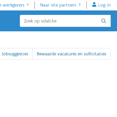
e werkgevers
Naar site partners
Log in
Sluiten
Jobsuggesties
Bewaarde vacatures en sollicitaties