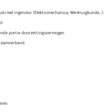
strieel ingenieur (Elektromechanica, Werktuigkunde,...).
l.
onde portie doorzettingsvermogen.
 teamverband.
eren