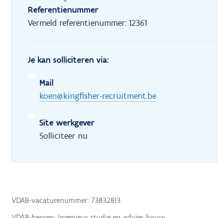
Referentienummer
Vermeld referentienummer: 12361
Je kan solliciteren via:
Mail
koen@kingfisher-recruitment.be
Site werkgever
Solliciteer nu
VDAB-vacaturenummer: 73832813
VDAB-beroep: Ingenieur studie en advies bouw