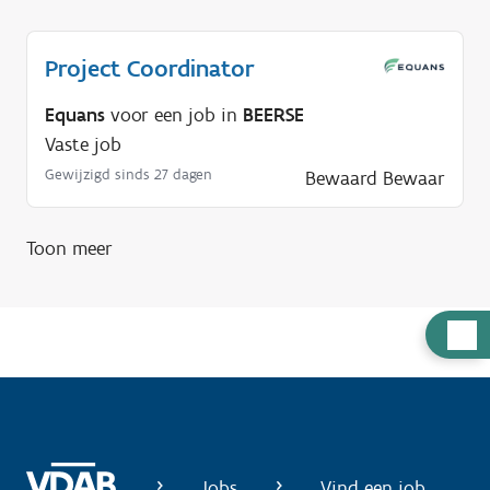
Project Coordinator
Equans
voor een job in
BEERSE
Vaste job
Gewijzigd sinds 27 dagen
Bewaard
Bewaar
Toon meer
H
u
l
p
n
o
Jobs
Vind een job