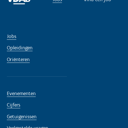
d
i
g
?
Jobs
Opleidingen
Oriënteren
Evenementen
Cijfers
Getuigenissen