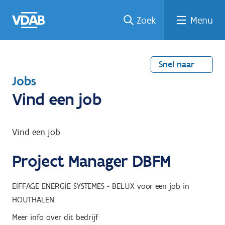
Welke
Terug
Vind
Vind
Ga
Zoek
Menu
naar
naar
een
een
job
home
oplei
past
job
de
inhou
ding
bij
mij?
d
Snel naar
T
Jobs
e
Vind een job
r
u
Vind een job
g
Project Manager DBFM
n
a
EIFFAGE ENERGIE SYSTEMES - BELUX
voor een job in
a
HOUTHALEN
r
Meer info over dit bedrijf