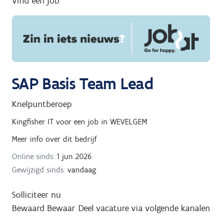
Vind een job
g
n
a
a
r
SAP Basis Team Lead
Knelpuntberoep
Kingfisher IT
voor een job in
WEVELGEM
Meer info over dit bedrijf
Online sinds:
1 jun 2026
Gewijzigd sinds:
vandaag
Solliciteer nu
Bewaard
Bewaar
Deel vacature via volgende kanalen