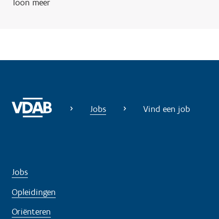
Toon meer
g
?
Jobs
Vind een job
Jobs
Opleidingen
Oriënteren