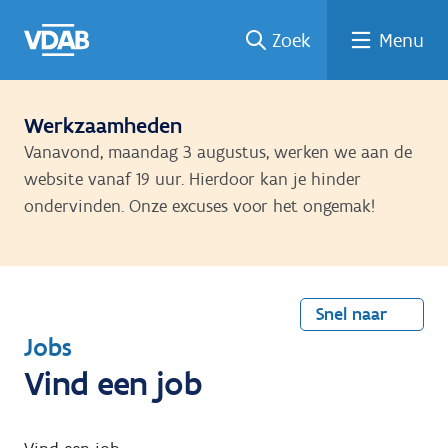
Welke
Terug
Vind
Vind
Ga
Zoek
Menu
naar
naar
een
een
job
home
oplei
past
job
de
inhou
ding
bij
mij?
d
Werkzaamheden
Vanavond, maandag 3 augustus, werken we aan de
website vanaf 19 uur. Hierdoor kan je hinder
ondervinden. Onze excuses voor het ongemak!
Snel naar
T
Jobs
e
Vind een job
r
u