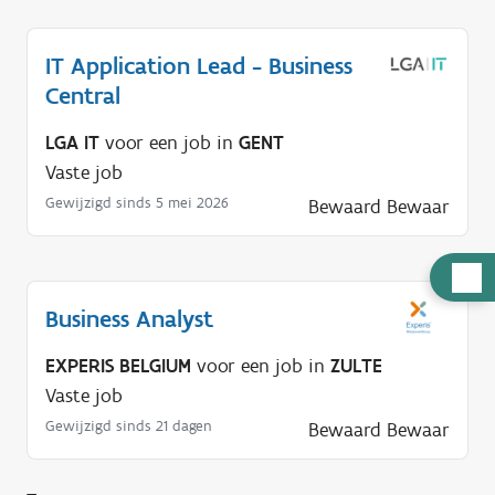
IT Application Lead - Business
Central
LGA IT
voor een job in
GENT
Vaste job
Gewijzigd sinds 5 mei 2026
Bewaard
Bewaar
H
u
Business Analyst
l
p
EXPERIS BELGIUM
voor een job in
ZULTE
n
Vaste job
o
Gewijzigd sinds 21 dagen
Bewaard
Bewaar
d
i