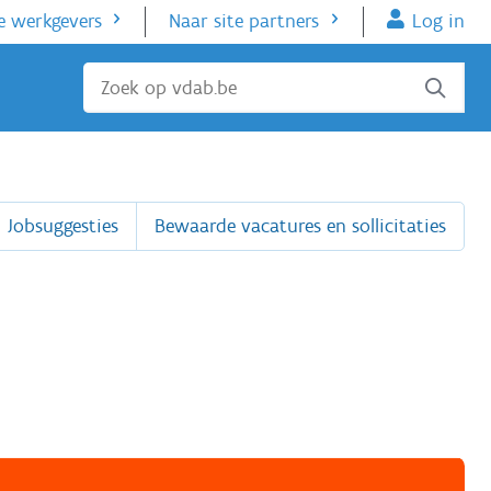
e werkgevers
Naar site partners
Log in
Sluiten
Jobsuggesties
Bewaarde vacatures en sollicitaties