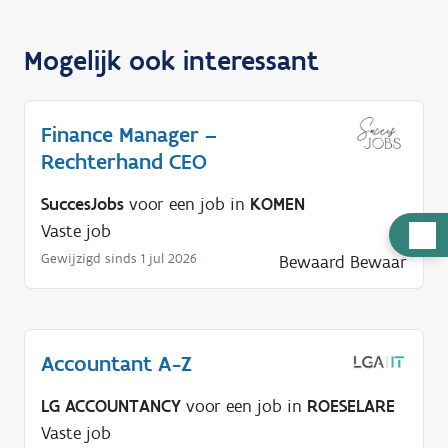
Mogelijk ook interessant
Finance Manager –
Rechterhand CEO
SuccesJobs
voor een job in
KOMEN
Vaste job
H
u
Gewijzigd sinds 1 jul 2026
Bewaard
Bewaar
l
p
n
Accountant A-Z
o
d
LG ACCOUNTANCY
voor een job in
ROESELARE
i
Vaste job