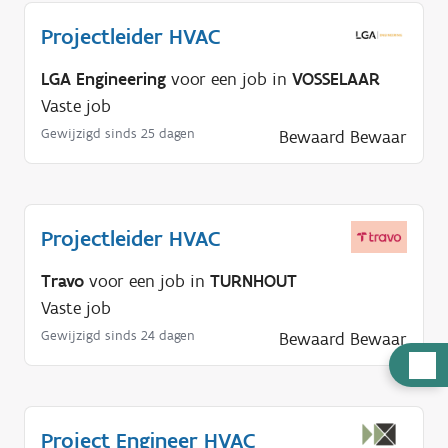
Projectleider HVAC
LGA Engineering
voor een job in
VOSSELAAR
Vaste job
Gewijzigd sinds 25 dagen
Bewaard
Bewaar
Projectleider HVAC
Travo
voor een job in
TURNHOUT
Vaste job
Gewijzigd sinds 24 dagen
Bewaard
Bewaar
H
u
l
Project Engineer HVAC
p