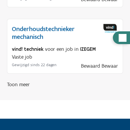
Onderhoudstechnieker
mechanisch
H
u
vind! techniek
voor een job in
IZEGEM
l
Vaste job
p
Gewijzigd sinds 22 dagen
Bewaard
Bewaar
n
o
d
Toon meer
i
g
?