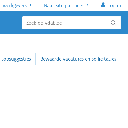
e werkgevers
Naar site partners
Log in
Sluiten
Jobsuggesties
Bewaarde vacatures en sollicitaties