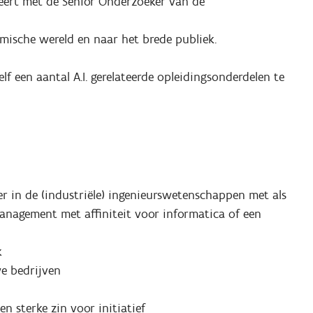
eert met de Senior Onderzoeker van de
emische wereld en naar het brede publiek.
elf een aantal A.I. gerelateerde opleidingsonderdelen te
er in de (industriële) ingenieurswetenschappen met als
agement met affiniteit voor informatica of een
k
we bedrijven
een sterke zin voor initiatief