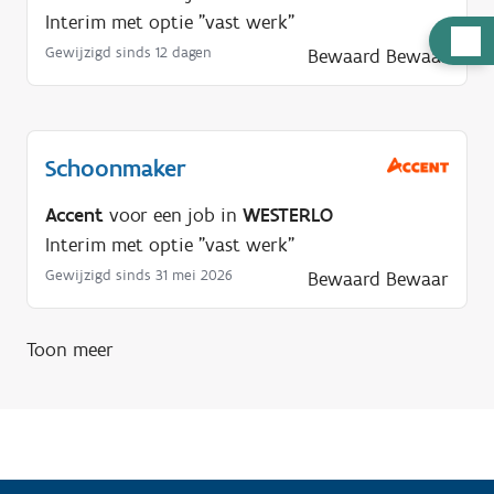
Interim met optie "vast werk"
H
Gewijzigd sinds 12 dagen
Bewaard
Bewaar
u
l
p
n
Schoonmaker
o
Accent
voor een job in
WESTERLO
d
Interim met optie "vast werk"
i
g
Gewijzigd sinds 31 mei 2026
Bewaard
Bewaar
?
Toon meer