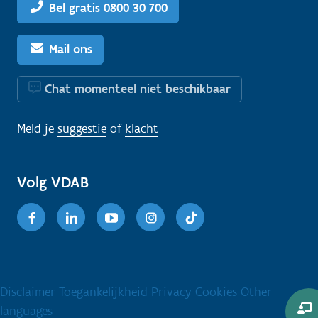
Bel gratis 0800 30 700
Mail ons
Chat momenteel niet beschikbaar
Meld je
suggestie
of
klacht
Volg VDAB
Facebook
Linkedin
Youtube
Instagram
TikTok
Disclaimer
Toegankelijkheid
Privacy
Cookies
Other
languages