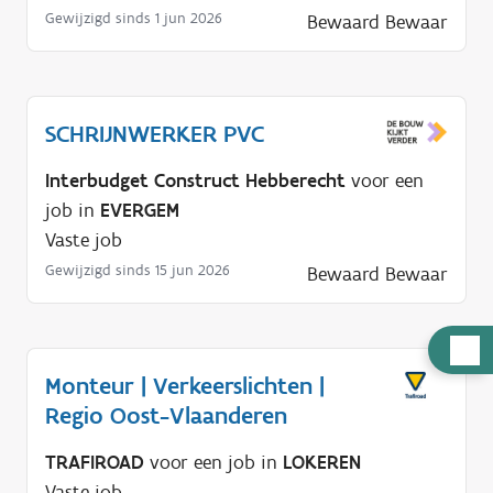
Gewijzigd sinds 1 jun 2026
Bewaard
Bewaar
SCHRIJNWERKER PVC
Interbudget Construct Hebberecht
voor een
job in
EVERGEM
Vaste job
Gewijzigd sinds 15 jun 2026
Bewaard
Bewaar
H
u
Monteur | Verkeerslichten |
l
Regio Oost-Vlaanderen
p
TRAFIROAD
voor een job in
LOKEREN
n
Vaste job