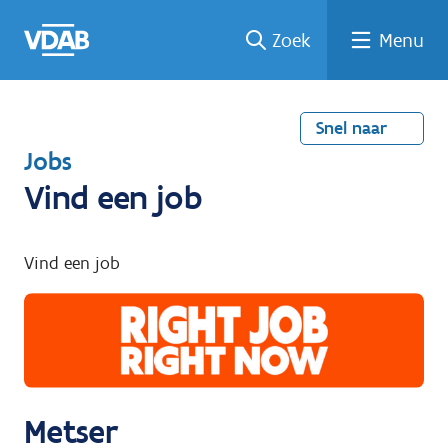
Welke
Terug
Vind
Vind
Ga
Zoek
Menu
naar
naar
een
een
job
home
oplei
past
job
de
inhou
ding
bij
mij?
d
Snel naar
T
Jobs
e
Vind een job
r
u
Vind een job
g
n
a
a
r
Metser