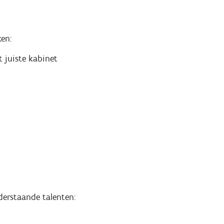
ken:
 juiste kabinet
derstaande talenten: