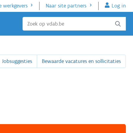
e werkgevers
Naar site partners
Log in
Sluiten
Jobsuggesties
Bewaarde vacatures en sollicitaties