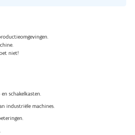
 productieomgevingen.
chine.
oet niet!
 en schakelkasten.
van industriële machines.
eteringen.
.