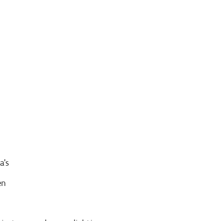
a’s
en