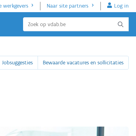
e werkgevers
Naar site partners
Log in
Sluiten
Jobsuggesties
Bewaarde vacatures en sollicitaties