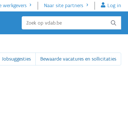
e werkgevers
Naar site partners
Log in
Sluiten
Jobsuggesties
Bewaarde vacatures en sollicitaties