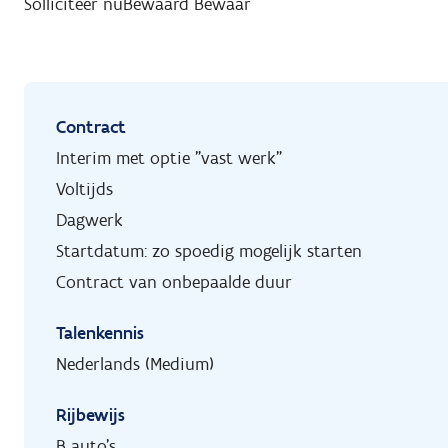
Solliciteer nu
Bewaard
Bewaar
Contract
Interim met optie "vast werk"
Voltijds
Dagwerk
Startdatum: zo spoedig mogelijk starten
Contract van onbepaalde duur
Talenkennis
Nederlands (Medium)
Rijbewijs
B auto's