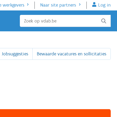
e werkgevers
Naar site partners
Log in
Sluiten
Jobsuggesties
Bewaarde vacatures en sollicitaties