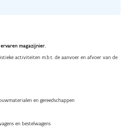
n
ervaren magazijnier.
stieke activiteiten m.b.t. de aanvoer en afvoer van de
bouwmaterialen en gereedschappen
twagens en bestelwagens