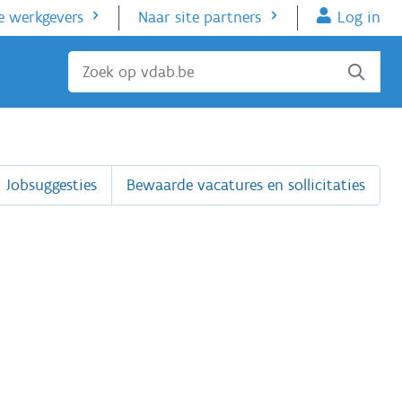
e werkgevers
Naar site partners
Log in
Sluiten
Jobsuggesties
Bewaarde vacatures en sollicitaties