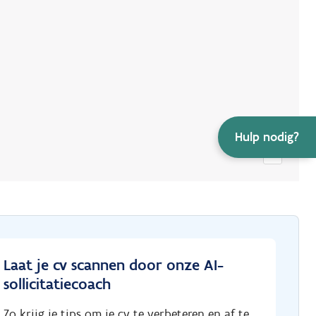
+
Hulp nodig?
–
Laat je cv scannen door onze AI-
sollicitatiecoach
Zo krijg je tips om je cv te verbeteren en af te