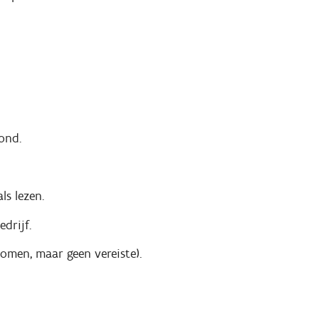
ond.
ls lezen.
drijf.
omen, maar geen vereiste).