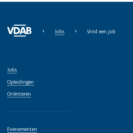
p
n
o
d
Jobs
Vind een job
i
g
?
Jobs
Opleidingen
Oriënteren
Evenementen