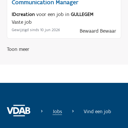
Communication Manager
p
n
IDcreation
voor een job in
GULLEGEM
o
Vaste job
d
Gewijzigd sinds 10 jun 2026
Bewaard
Bewaar
i
g
?
Toon meer
Jobs
Vind een job