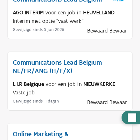
AGO INTERIM
voor een job in
HEUVELLAND
Interim met optie "vast werk"
Gewijzigd sinds 5 jun 2026
Bewaard
Bewaar
Communications Lead Belgium
NL/FR/ANG (H/F/X)
L.I.P. Belgique
voor een job in
NIEUWKERKE
Vaste job
Gewijzigd sinds 11 dagen
Bewaard
Bewaar
H
u
Online Marketing &
l