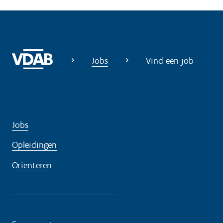
i
g
?
Jobs
Vind een job
Jobs
Opleidingen
Oriënteren