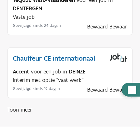
Tecjobz West-Vlaanderen
voor een job in
DENTERGEM
Vaste job
Gewijzigd sinds 24 dagen
Bewaard
Bewaar
Chauffeur CE internationaal
Accent
voor een job in
DEINZE
Interim met optie "vast werk"
H
Gewijzigd sinds 19 dagen
Bewaard
Bewaar
u
l
Toon meer
p
n
o
d