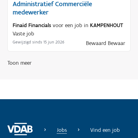
l
Administratief Commerciële
p
medewerker
n
Finaid Financials
voor een job in
KAMPENHOUT
o
Vaste job
d
Gewijzigd sinds 15 jun 2026
i
Bewaard
Bewaar
g
?
Toon meer
Jobs
Vind een job