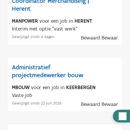
Coördinator Merchandising |
Herent
MANPOWER
voor een job in
HERENT
Interim met optie "vast werk"
Gewijzigd sinds 4 dagen
Bewaard
Bewaar
Administratief
projectmedewerker bouw
MBOUW
voor een job in
KEERBERGEN
Vaste job
Gewijzigd sinds 22 jun 2026
Bewaard
Bewaar
H
u