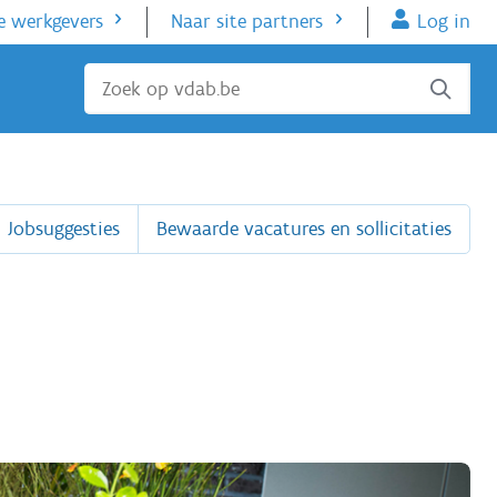
e werkgevers
Naar site partners
Log in
Sluiten
Jobsuggesties
Bewaarde vacatures en sollicitaties