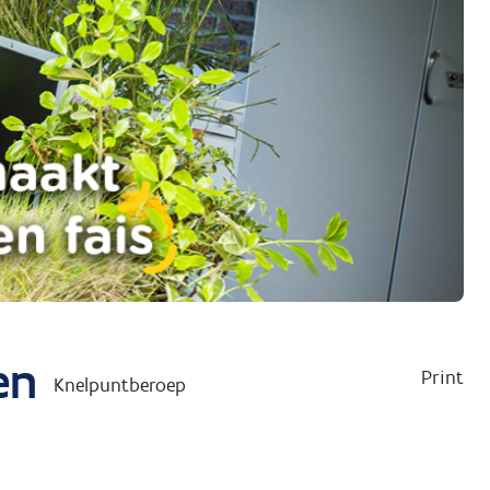
en
Print
Knelpuntberoep