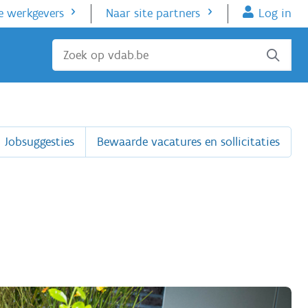
e werkgevers
Naar site partners
Log in
Sluiten
Jobsuggesties
Bewaarde vacatures en sollicitaties