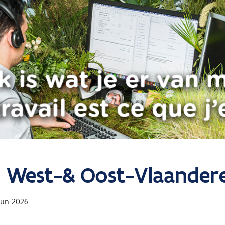
n l West-& Oost-Vlaander
jun 2026