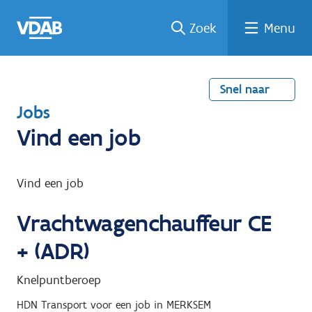
Welke
Terug
Vind
Vind
Ga
Zoek
Menu
naar
naar
een
een
job
home
oplei
past
job
de
inhou
ding
bij
mij?
d
Snel naar
T
Jobs
e
Vind een job
r
u
Vind een job
g
Vrachtwagenchauffeur CE
n
a
+ (ADR)
a
Knelpuntberoep
r
HDN Transport
voor een job in
MERKSEM