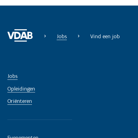
i
g
?
Jobs
Vind een job
Jobs
Opleidingen
Oriënteren
Evenementen