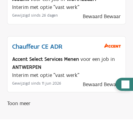
Interim met optie "vast werk"
Gewijzigd sinds 26 dagen
Bewaard
Bewaar
Chauffeur CE ADR
Accent Select Services Menen
voor een job in
ANTWERPEN
Interim met optie "vast werk"
H
Gewijzigd sinds 11 jun 2026
Bewaard
Bewaar
u
l
Toon meer
p
n
o
d