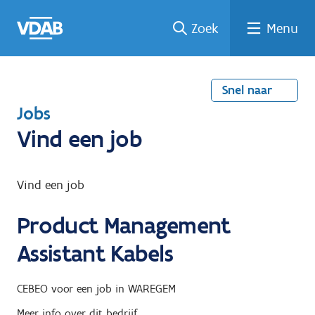
Welke
Terug
Vind
Vind
Ga
Zoek
Menu
naar
naar
een
een
job
home
oplei
past
job
de
inhou
ding
bij
mij?
d
Snel naar
T
Jobs
e
Vind een job
r
u
Vind een job
g
Product Management
n
a
Assistant Kabels
a
r
CEBEO
voor een job in
WAREGEM
Meer info over dit bedrijf