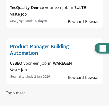
TecQuality Deinze
voor een job in
ZULTE
Vaste job
Gewijzigd sinds 10 dagen
Bewaard
Bewaar
Product Manager Building
H
Automation
u
l
CEBEO
voor een job in
WAREGEM
p
Vaste job
n
Gewijzigd sinds 2 jun 2026
Bewaard
Bewaar
o
d
Toon meer
i
g
?