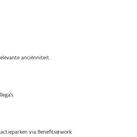
elevante anciënniteit.
lega’s
ttractieparken via Benefits@work