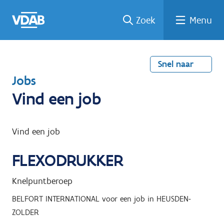
Welke
Terug
Vind
Vind
Ga
Zoek
Menu
naar
naar
een
een
job
home
oplei
past
job
de
inhou
ding
bij
mij?
d
Snel naar
T
Jobs
e
Vind een job
r
u
Vind een job
g
FLEXODRUKKER
n
a
Knelpuntberoep
a
BELFORT INTERNATIONAL
voor een job in
HEUSDEN-
r
ZOLDER