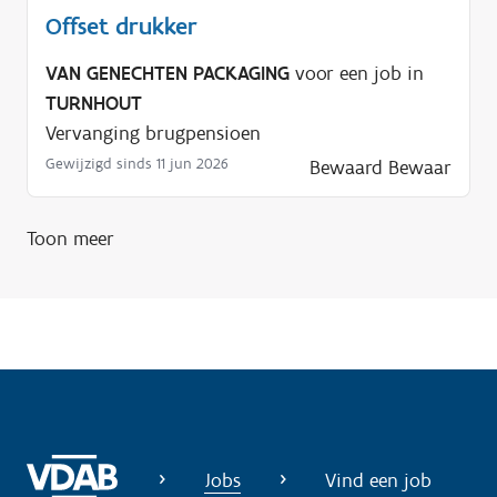
l
Offset drukker
p
VAN GENECHTEN PACKAGING
voor een job in
n
TURNHOUT
o
Vervanging brugpensioen
d
i
Gewijzigd sinds 11 jun 2026
Bewaard
Bewaar
g
?
Toon meer
Jobs
Vind een job