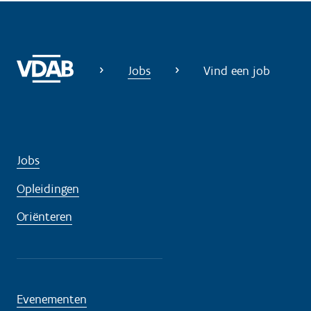
p
n
o
d
Jobs
Vind een job
i
g
?
Jobs
Opleidingen
Oriënteren
Evenementen