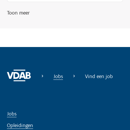
i
Toon meer
g
?
Jobs
Vind een job
Jobs
Opleidingen