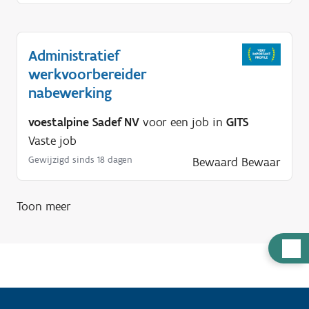
Administratief
werkvoorbereider
nabewerking
voestalpine Sadef NV
voor een job in
GITS
Vaste job
Gewijzigd sinds 18 dagen
Bewaard
Bewaar
Toon meer
H
u
l
p