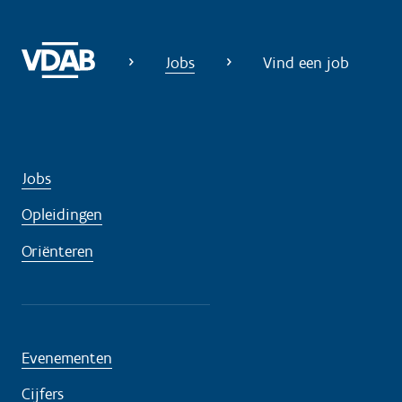
n
o
Jobs
Vind een job
d
i
g
?
Jobs
Opleidingen
Oriënteren
Evenementen
Cijfers