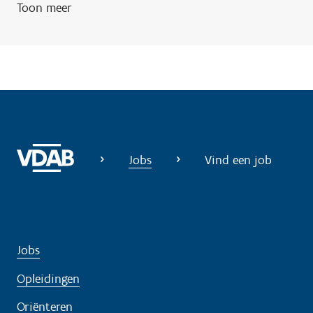
Toon meer
n
o
d
i
g
?
Jobs
Vind een job
Jobs
Opleidingen
Oriënteren