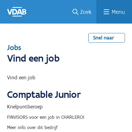
Welke
Terug
Vind
Vind
Ga
Zoek
Menu
naar
naar
een
een
job
home
oplei
past
job
de
inhou
ding
bij
mij?
d
Snel naar
T
Jobs
e
Vind een job
r
u
Vind een job
g
Comptable Junior
n
a
Knelpuntberoep
a
FINVISORS
voor een job in
CHARLEROI
r
Meer info over dit bedrijf