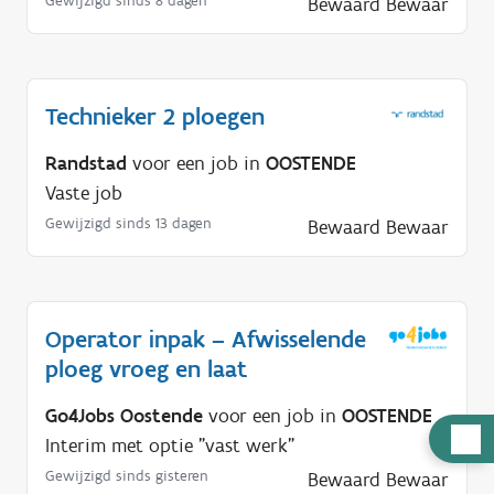
Gewijzigd sinds 8 dagen
Bewaard
Bewaar
Technieker 2 ploegen
Randstad
voor een job in
OOSTENDE
Vaste job
Gewijzigd sinds 13 dagen
Bewaard
Bewaar
Operator inpak – Afwisselende
ploeg vroeg en laat
Go4Jobs Oostende
voor een job in
OOSTENDE
H
Interim met optie "vast werk"
u
Gewijzigd sinds gisteren
Bewaard
Bewaar