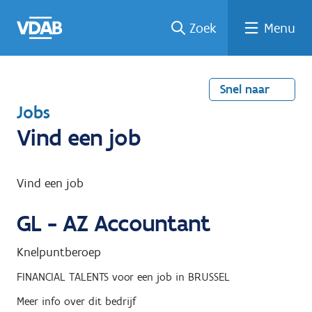
Welke
Terug
Vind
Vind
Ga
Zoek
Menu
naar
naar
een
een
job
home
oplei
past
job
de
inhou
ding
bij
mij?
d
Snel naar
T
Jobs
e
Vind een job
r
u
Vind een job
g
GL - AZ Accountant
n
a
Knelpuntberoep
a
FINANCIAL TALENTS
voor een job in
BRUSSEL
r
Meer info over dit bedrijf