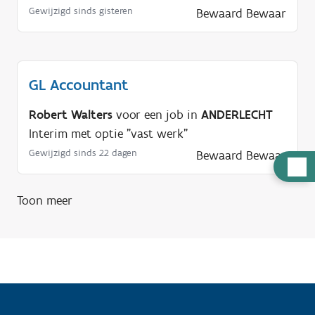
Gewijzigd sinds gisteren
Bewaard
Bewaar
GL Accountant
Robert Walters
voor een job in
ANDERLECHT
Interim met optie "vast werk"
Gewijzigd sinds 22 dagen
Bewaard
Bewaar
H
u
Toon meer
l
p
n
o
d
i