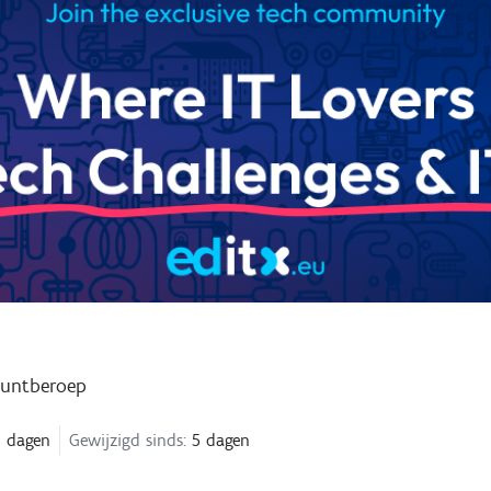
puntberoep
 dagen
Gewijzigd sinds:
5 dagen