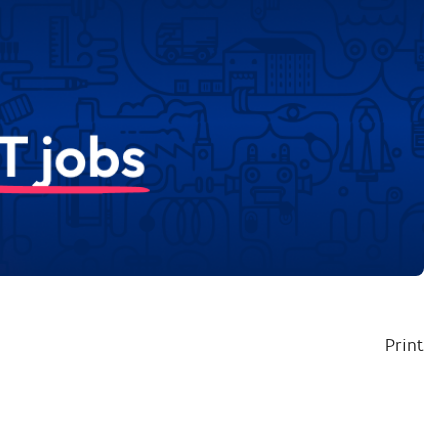
Print