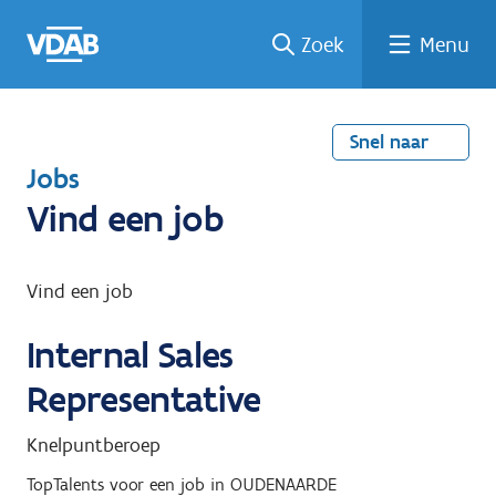
Welke
Terug
Vind
Vind
Ga
Zoek
Menu
naar
naar
een
een
job
home
oplei
past
job
de
inhou
ding
bij
mij?
d
Snel naar
T
Jobs
e
Vind een job
r
u
Vind een job
g
Internal Sales
n
a
Representative
a
Knelpuntberoep
r
TopTalents
voor een job in
OUDENAARDE