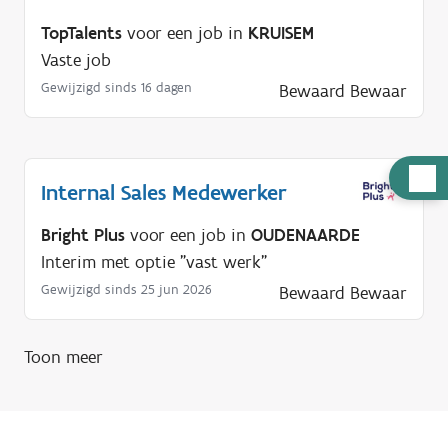
TopTalents
voor een job in
KRUISEM
Vaste job
Gewijzigd sinds 16 dagen
Bewaard
Bewaar
H
Internal Sales Medewerker
u
l
Bright Plus
voor een job in
OUDENAARDE
p
Interim met optie "vast werk"
n
Gewijzigd sinds 25 jun 2026
Bewaard
Bewaar
o
d
Toon meer
i
g
?