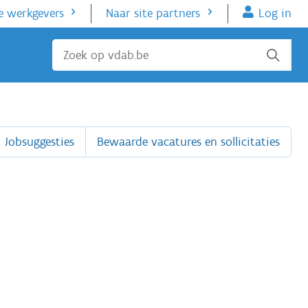
e werkgevers
Naar site partners
Log in
Sluiten
Jobsuggesties
Bewaarde vacatures en sollicitaties