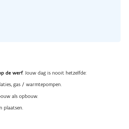
op de werf
. Jouw dag is nooit hetzelfde:
laties, gas / warmtepompen.
nbouw als opbouw.
n plaatsen.