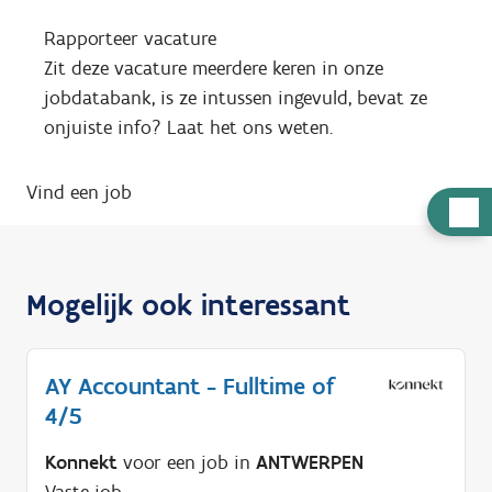
Rapporteer vacature
Zit deze vacature meerdere keren in onze
jobdatabank, is ze intussen ingevuld, bevat ze
onjuiste info? Laat het ons weten.
Vind een job
H
u
l
Mogelijk ook interessant
p
n
o
AY Accountant - Fulltime of
d
4/5
i
g
Konnekt
voor een job in
ANTWERPEN
?
Vaste job