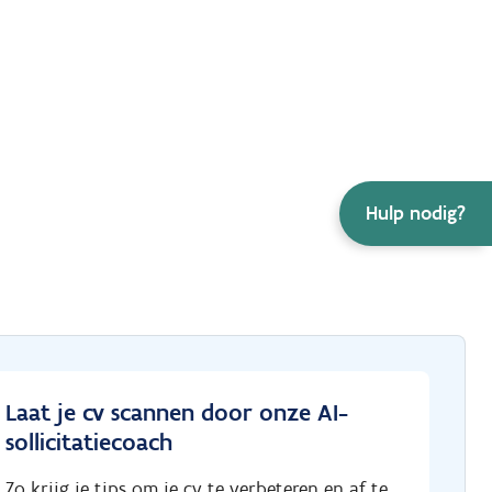
Hulp nodig?
Laat je cv scannen door onze AI-
sollicitatiecoach
Zo krijg je tips om je cv te verbeteren en af te