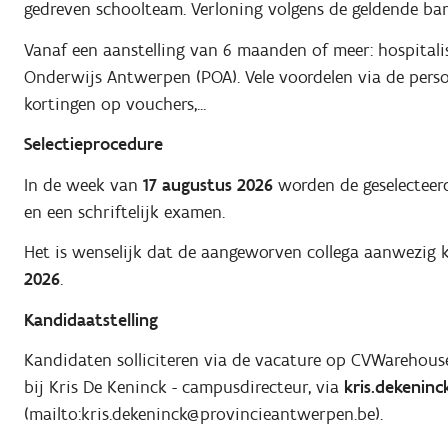
gedreven schoolteam. Verloning volgens de geldende bar
Vanaf een aanstelling van 6 maanden of meer: hospitali
Onderwijs Antwerpen (POA). Vele voordelen via de pers
kortingen op vouchers,...
Selectieprocedure
In de week van
17 augustus 2026
worden de geselecteerd
en een schriftelijk examen.
Het is wenselijk dat de aangeworven collega aanwezig 
2026
.
Kandidaatstelling
Kandidaten solliciteren via de vacature op CVWarehouse
bij Kris De Keninck - campusdirecteur, via
kris.dekenin
(mailto:kris.dekeninck@provincieantwerpen.be).