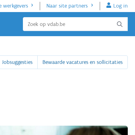
e werkgevers
Naar site partners
Log in
Sluiten
Jobsuggesties
Bewaarde vacatures en sollicitaties