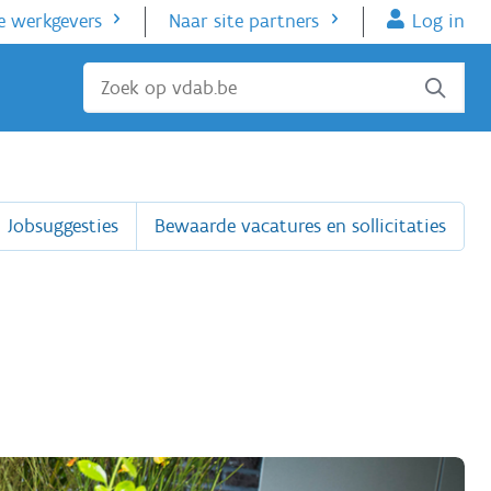
e werkgevers
Naar site partners
Log in
Sluiten
Jobsuggesties
Bewaarde vacatures en sollicitaties