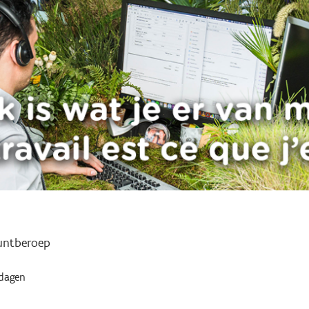
untberoep
dagen