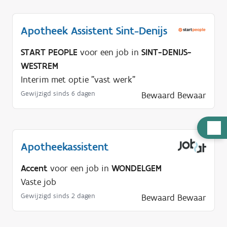
Apotheek Assistent Sint-Denijs
START PEOPLE
voor een job in
SINT-DENIJS-
WESTREM
Interim met optie "vast werk"
Gewijzigd sinds 6 dagen
Bewaard
Bewaar
H
u
Apotheekassistent
l
p
Accent
voor een job in
WONDELGEM
n
Vaste job
o
Gewijzigd sinds 2 dagen
Bewaard
Bewaar
d
i