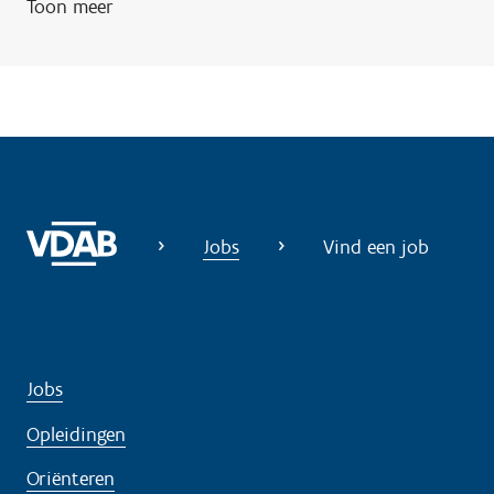
Toon meer
g
?
Jobs
Vind een job
Jobs
Opleidingen
Oriënteren