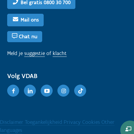
Bel gratis 0800 30 700
Mail ons
Chat nu
Meld je
suggestie
of
klacht
Volg VDAB
Facebook
Linkedin
Youtube
Instagram
TikTok
Disclaimer
Toegankelijkheid
Privacy
Cookies
Other
languages