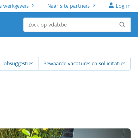
e werkgevers
Naar site partners
Log in
Sluiten
Jobsuggesties
Bewaarde vacatures en sollicitaties