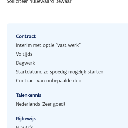
Solliciteer nu
Bewaard
Bewaar
Contract
Interim met optie "vast werk"
Voltijds
Dagwerk
Startdatum: zo spoedig mogelijk starten
Contract van onbepaalde duur
Talenkennis
Nederlands (Zeer goed)
Rijbewijs
B auto's