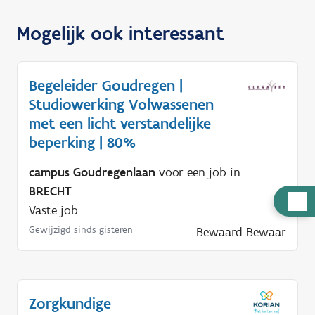
Mogelijk ook interessant
Begeleider Goudregen |
Studiowerking Volwassenen
met een licht verstandelijke
beperking | 80%
campus Goudregenlaan
voor een job in
BRECHT
H
Vaste job
u
Gewijzigd sinds gisteren
Bewaard
Bewaar
l
p
n
o
Zorgkundige
d